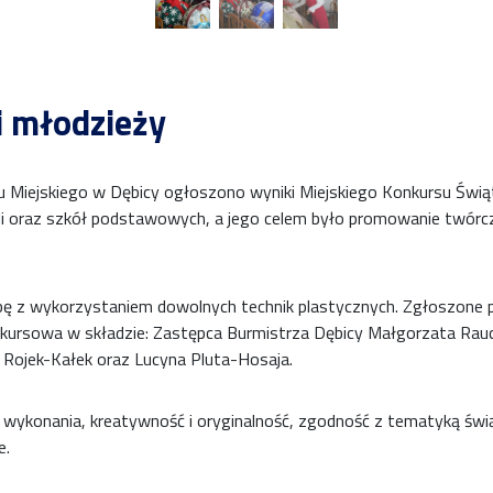
i młodzieży
zędu Miejskiego w Dębicy ogłoszono wyniki Miejskiego Konkursu Św
li oraz szkół podstawowych, a jego celem było promowanie twórc
bę z wykorzystaniem dowolnych technik plastycznych. Zgłoszone 
kursowa w składzie: Zastępca Burmistrza Dębicy Małgorzata Rauc
ka Rojek-Kałek oraz Lucyna Pluta-Hosaja.
ść wykonania, kreatywność i oryginalność, zgodność z tematyką św
e.