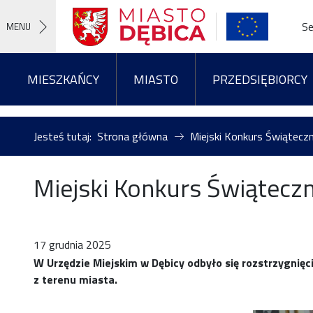
Se
MENU
MIESZKAŃCY
MIASTO
PRZEDSIĘBIORCY
Jesteś tutaj:
Strona główna
Miejski Konkurs Świątecz
Miejski Konkurs Świąteczn
17 grudnia 2025
W Urzędzie Miejskim w Dębicy odbyło się rozstrzygnię
z terenu miasta.