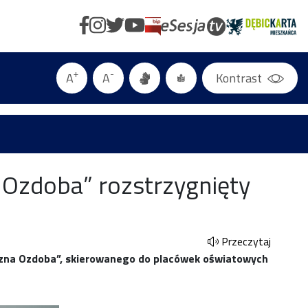
+
-
A
A
Kontrast
 Ozdoba” rozstrzygnięty
Przeczytaj
eczna Ozdoba”, skierowanego do placówek oświatowych