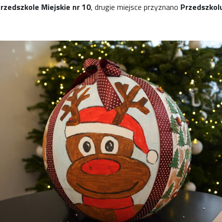
rzedszkole Miejskie nr 10
, drugie miejsce przyznano
Przedszkolu