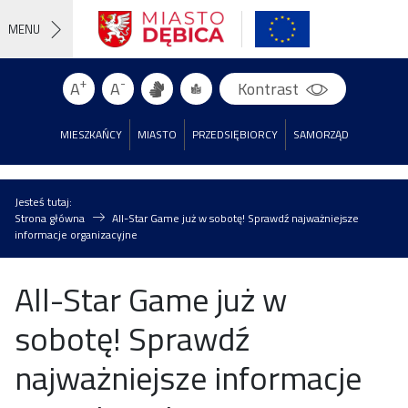
MENU
+
-
A
A
Kontrast
MIESZKAŃCY
MIASTO
PRZEDSIĘBIORCY
SAMORZĄD
Jesteś tutaj:
Strona główna
All-Star Game już w sobotę! Sprawdź najważniejsze
informacje organizacyjne
All-Star Game już w
sobotę! Sprawdź
najważniejsze informacje