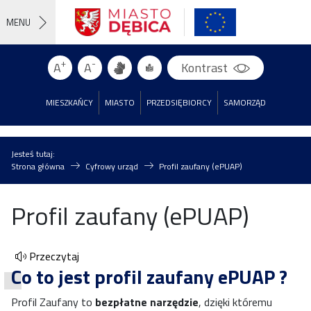
MENU
+
-
A
A
Kontrast
MIESZKAŃCY
MIASTO
PRZEDSIĘBIORCY
SAMORZĄD
Jesteś tutaj:
Strona główna
Cyfrowy urząd
Profil zaufany (ePUAP)
Profil zaufany (ePUAP)
Przeczytaj
Co to jest profil zaufany ePUAP ?
Profil Zaufany to
bezpłatne narzędzie
, dzięki któremu