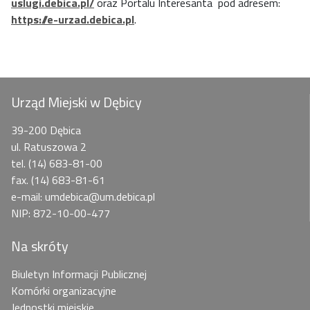
uslugi.debica.pl/
oraz Portalu Interesanta pod adresem:
https://e-urzad.debica.pl
.
Urząd Miejski w Dębicy
39-200 Dębica
ul. Ratuszowa 2
tel. (14) 683-81-00
fax. (14) 683-81-61
e-mail: umdebica@um.debica.pl
NIP: 872-10-00-477
Na skróty
Biuletyn Informacji Publicznej
Komórki organizacyjne
Jednostki miejskie