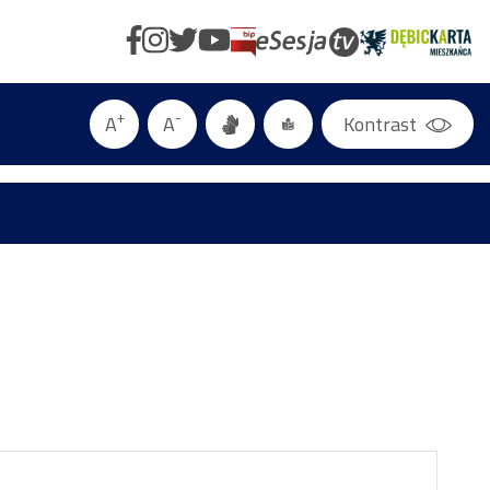
+
-
A
A
Kontrast