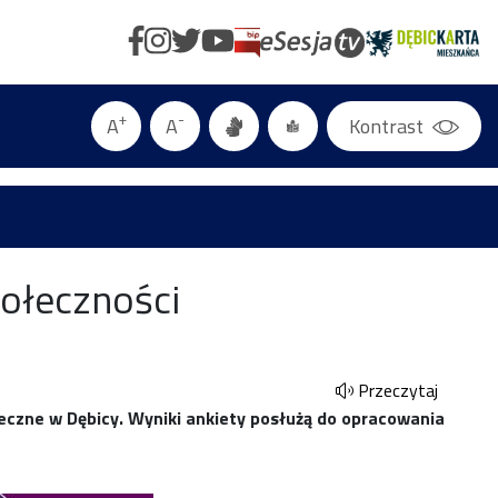
+
-
A
A
Kontrast
połeczności
Przeczytaj
czne w Dębicy. Wyniki ankiety posłużą do opracowania