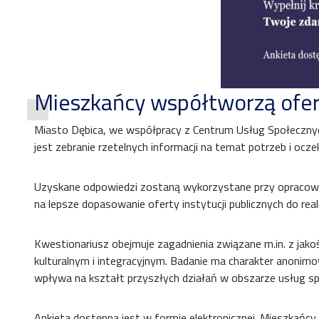
Mieszkańcy współtworzą ofer
Miasto Dębica, we współpracy z Centrum Usług Społecznych
jest zebranie rzetelnych informacji na temat potrzeb i ocze
Uzyskane odpowiedzi zostaną wykorzystane przy opracowyw
na lepsze dopasowanie oferty instytucji publicznych do re
Kwestionariusz obejmuje zagadnienia związane m.in. z jakoś
kulturalnym i integracyjnym. Badanie ma charakter anonimowy
wpływa na kształt przyszłych działań w obszarze usług s
Ankieta dostępna jest w formie elektronicznej. Mieszkańcy