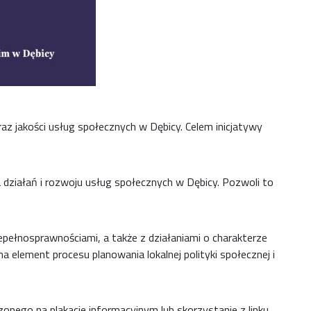
z jakości usług społecznych w Dębicy. Celem inicjatywy
ziałań i rozwoju usług społecznych w Dębicy. Pozwoli to
iepełnosprawnościami, a także z działaniami o charakterze
a element procesu planowania lokalnej polityki społecznej i
nego na plakacie informacyjnym lub skorzystanie z linku.