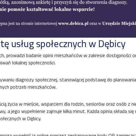
tę usług społecznych w Dębicy
, prowadzi badanie opinii mieszkańców w zakresie dostępności ora
kiwań lokalnej społeczności.
aniu diagnozy społecznej, stanowiącej podstawę do planowania d
alnych potrzeb mieszkańców.
cią życia w mieście, wsparciem dla rodzin, seniorów oraz osób z n
, a jego wypełnienie zajmuje kilka minut. Każda opinia składa się n
połecznych w Dębicy.
 mogą wypełnić ją online poprzez zeskanowanie kodu QR zamieszczo