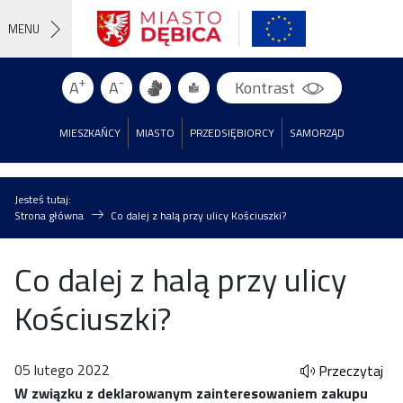
MENU
+
-
A
A
Kontrast
MIESZKAŃCY
MIASTO
PRZEDSIĘBIORCY
SAMORZĄD
Jesteś tutaj:
Strona główna
Co dalej z halą przy ulicy Kościuszki?
Co dalej z halą przy ulicy
Kościuszki?
05 lutego 2022
Przeczytaj
W związku z deklarowanym zainteresowaniem zakupu