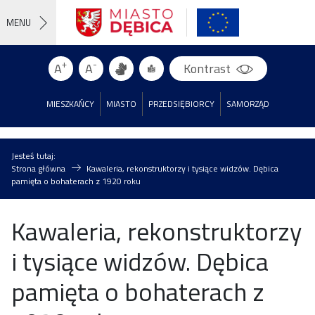
MENU
+
-
A
A
Kontrast
MIESZKAŃCY
MIASTO
PRZEDSIĘBIORCY
SAMORZĄD
Jesteś tutaj:
Strona główna
Kawaleria, rekonstruktorzy i tysiące widzów. Dębica
pamięta o bohaterach z 1920 roku
Kawaleria, rekonstruktorzy
i tysiące widzów. Dębica
pamięta o bohaterach z