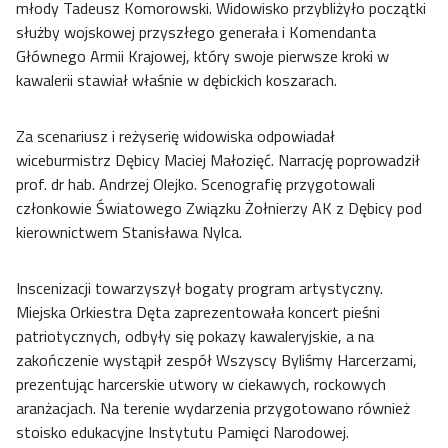
młody Tadeusz Komorowski. Widowisko przybliżyło początki
służby wojskowej przyszłego generała i Komendanta
Głównego Armii Krajowej, który swoje pierwsze kroki w
kawalerii stawiał właśnie w dębickich koszarach.
Za scenariusz i reżyserię widowiska odpowiadał
wiceburmistrz Dębicy Maciej Małozięć. Narrację poprowadził
prof. dr hab. Andrzej Olejko. Scenografię przygotowali
członkowie Światowego Związku Żołnierzy AK z Dębicy pod
kierownictwem Stanisława Nylca.
Inscenizacji towarzyszył bogaty program artystyczny.
Miejska Orkiestra Dęta zaprezentowała koncert pieśni
patriotycznych, odbyły się pokazy kawaleryjskie, a na
zakończenie wystąpił zespół Wszyscy Byliśmy Harcerzami,
prezentując harcerskie utwory w ciekawych, rockowych
aranżacjach. Na terenie wydarzenia przygotowano również
stoisko edukacyjne Instytutu Pamięci Narodowej.