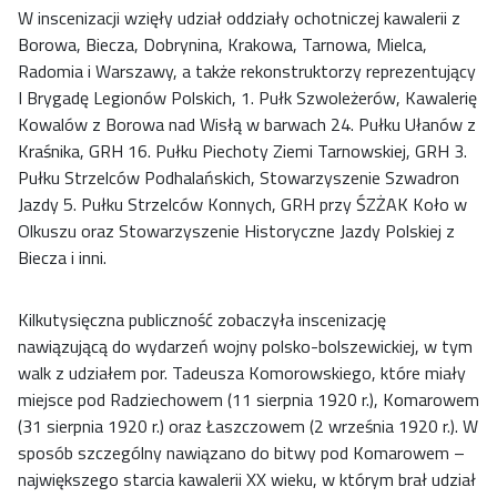
W inscenizacji wzięły udział oddziały ochotniczej kawalerii z
Borowa, Biecza, Dobrynina, Krakowa, Tarnowa, Mielca,
Radomia i Warszawy, a także rekonstruktorzy reprezentujący
I Brygadę Legionów Polskich, 1. Pułk Szwoleżerów, Kawalerię
Kowalów z Borowa nad Wisłą w barwach 24. Pułku Ułanów z
Kraśnika, GRH 16. Pułku Piechoty Ziemi Tarnowskiej, GRH 3.
Pułku Strzelców Podhalańskich, Stowarzyszenie Szwadron
Jazdy 5. Pułku Strzelców Konnych, GRH przy ŚZŻAK Koło w
Olkuszu oraz Stowarzyszenie Historyczne Jazdy Polskiej z
Biecza i inni.
Kilkutysięczna publiczność zobaczyła inscenizację
nawiązującą do wydarzeń wojny polsko-bolszewickiej, w tym
walk z udziałem por. Tadeusza Komorowskiego, które miały
miejsce pod Radziechowem (11 sierpnia 1920 r.), Komarowem
(31 sierpnia 1920 r.) oraz Łaszczowem (2 września 1920 r.). W
sposób szczególny nawiązano do bitwy pod Komarowem –
największego starcia kawalerii XX wieku, w którym brał udział