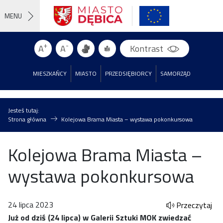
MENU
+
-
A
A
Kontrast
MIESZKAŃCY
MIASTO
PRZEDSIĘBIORCY
SAMORZĄD
Jesteś tutaj:
Strona główna
Kolejowa Brama Miasta – wystawa pokonkursowa
Kolejowa Brama Miasta –
wystawa pokonkursowa
24 lipca 2023
Przeczytaj
Już od dziś (24 lipca) w Galerii Sztuki MOK zwiedzać