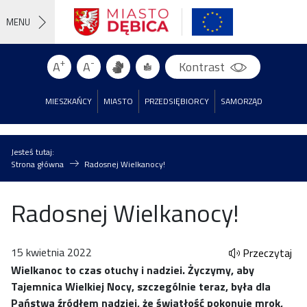
MENU
+
-
A
A
Kontrast
MIESZKAŃCY
MIASTO
PRZEDSIĘBIORCY
SAMORZĄD
Jesteś tutaj:
Strona główna
Radosnej Wielkanocy!
Radosnej Wielkanocy!
15 kwietnia 2022
Przeczytaj
Wielkanoc to czas otuchy i nadziei. Życzymy, aby
Tajemnica Wielkiej Nocy, szczególnie teraz, była dla
Państwa źródłem nadziei, że światłość pokonuje mrok,