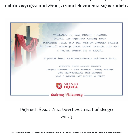
dobro zwycięża nad złem, a smutek zmienia się w radość.
Pięknych Świat Zmartwychwstania Pańskiego
życzą
Burmistrz Dębicy Mariusz Szewczyk wraz z zastępcami: