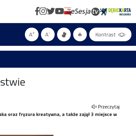
+
-
A
A
Kontrast
rstwie
Przeczytaj
a oraz fryzura kreatywna, a także zajął 3 miejsce w