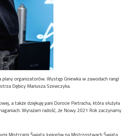
a plany organizatorów. Występ Gniewka w zawodach rangi
strza Dębicy Mariusza Szewczyka.
ej, a także dziękuję pani Dorocie Pietracha, która służyła
maganiach. Wyrażam radość, że Nowy 2021 Rok zaczynamy
wymi Mistrzami Świata Juniorów na Mistrzostwach Świata