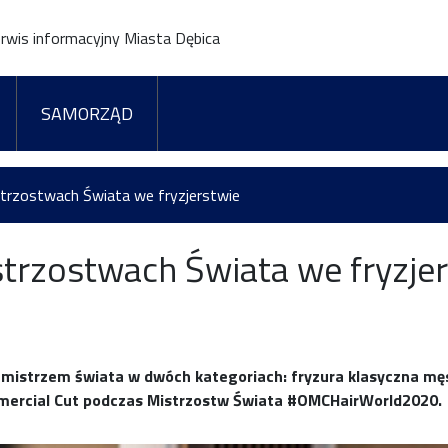
rwis informacyjny Miasta Dębica
SAMORZĄD
strzostwach Świata we fryzjerstwie
strzostwach Świata we fryzje
istrzem świata w dwóch kategoriach: fryzura klasyczna męsk
ommercial Cut podczas Mistrzostw Świata #OMCHairWorld2020.