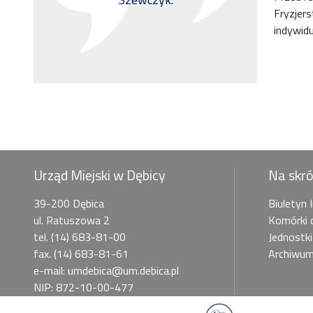
Fryzjer
indywidu
Urząd Miejski w Dębicy
Na skr
39-200 Dębica
Biuletyn 
ul. Ratuszowa 2
Komórki 
tel. (14) 683-81-00
Jednostki
fax. (14) 683-81-61
Archiwum
e-mail: umdebica@um.debica.pl
NIP: 872-10-00-477