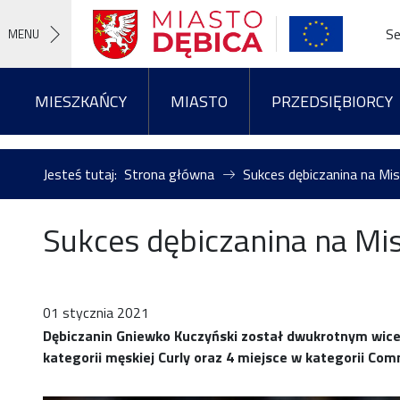
Se
MENU
MIESZKAŃCY
MIASTO
PRZEDSIĘBIORCY
Jesteś tutaj:
Strona główna
Sukces dębiczanina na Mi
Sukces dębiczanina na Mi
01 stycznia 2021
Dębiczanin Gniewko Kuczyński został dwukrotnym wicem
kategorii męskiej Curly oraz 4 miejsce w kategorii C