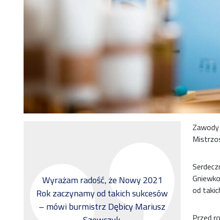
Zawody 
Mistrzo
Serdeczn
Gniewko
Wyrażam radość, że Nowy 2021
od taki
Rok zaczynamy od takich sukcesów
– mówi burmistrz Dębicy Mariusz
Przed r
Szewczyk.