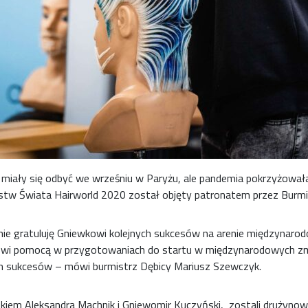
miały się odbyć we wrześniu w Paryżu, ale pandemia pokrzyżował
stw Świata Hairworld 2020 został objęty patronatem przez Burmi
ie gratuluję Gniewkowi kolejnych sukcesów na arenie międzynarodow
wi pomocą w przygotowaniach do startu w międzynarodowych z
ch sukcesów – mówi burmistrz Dębicy Mariusz Szewczyk.
okiem Aleksandra Machnik i Gniewomir Kuczyński, zostali drużyno