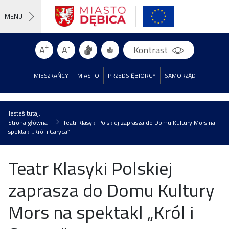
MENU
+
-
A
A
Kontrast
MIESZKAŃCY
MIASTO
PRZEDSIĘBIORCY
SAMORZĄD
Jesteś tutaj:
Strona główna
Teatr Klasyki Polskiej zaprasza do Domu Kultury Mors na
spektakl „Król i Caryca”
Teatr Klasyki Polskiej
zaprasza do Domu Kultury
Mors na spektakl „Król i