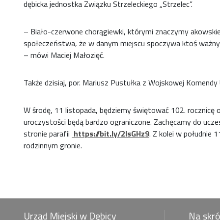
dębicka jednostka Związku Strzeleckiego „Strzelec”.
– Biało-czerwone chorągiewki, którymi znaczymy akowskie m
społeczeństwa, że w danym miejscu spoczywa ktoś ważny d
– mówi Maciej Małozięć.
Także dzisiaj, por. Mariusz Pustułka z Wojskowej Komendy
W środę, 11 listopada, będziemy świętować 102. rocznicę o
uroczystości będą bardzo ograniczone. Zachęcamy do uczes
stronie parafii
https://bit.ly/2IsGHz9
. Z kolei w południe
rodzinnym gronie.
Urząd Miejski w Dębicy
Na skr