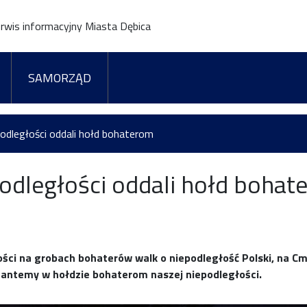
rwis informacyjny Miasta Dębica
SAMORZĄD
odległości oddali hołd bohaterom
odległości oddali hołd bohat
ści na grobach bohaterów walk o niepodległość Polski, na 
yzantemy w hołdzie bohaterom naszej niepodległości.