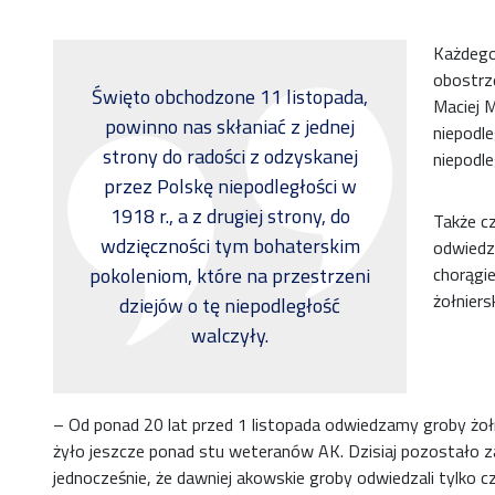
Każdego 
obostrz
Święto obchodzone 11 listopada,
Maciej M
powinno nas skłaniać z jednej
niepodle
strony do radości z odzyskanej
niepodle
przez Polskę niepodległości w
1918 r., a z drugiej strony, do
Także c
wdzięczności tym bohaterskim
odwiedz
chorągie
pokoleniom, które na przestrzeni
żołniers
dziejów o tę niepodległość
walczyły.
– Od ponad 20 lat przed 1 listopada odwiedzamy groby żoł
żyło jeszcze ponad stu weteranów AK. Dzisiaj pozostało za
jednocześnie, że dawniej akowskie groby odwiedzali tylko c