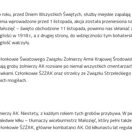
roku, przed Dniem Wszystkich Świętych, służby miejskie zapalają 
enia wprowadzone przed 1 listopada, akcja została przeniesiona n
ałozięć – święto obchodzone 11 listopada, powinno nas skłaniać z
głości w 1918 r., a z drugiej strony, do wdzięczności tym bohater
głość walczyły.
złonkowie Światowego Związku Żołnierzy Armii Krajowej Środowisk
ają groby żołnierzy AK rozsiane po niemal wszystkich cmentarza
wkami. Członkowie ŚZŻAK oraz strzelcy ze Związku Strzeleckiego z
kich mogiłach.
nierzy AK. Niestety, z każdym rokiem tych grobów przybywa. W pi
ledwie kilku – tłumaczy wiceburmistrz Małozięć, który pełni takż
złonkowie ŚZŻAK, głównie kombatanci AK. Od kilkunastu lat regular