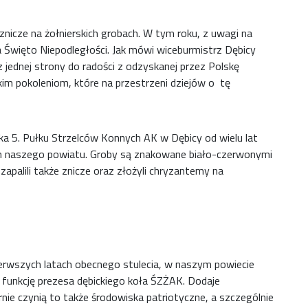
znicze na żołnierskich grobach. W tym roku, z uwagi na
a Święto Niepodległości. Jak mówi wiceburmistrz Dębicy
 jednej strony do radości z odzyskanej przez Polskę
skim pokoleniom, które na przestrzeni dziejów o tę
a 5. Pułku Strzelców Konnych AK w Dębicy od wielu lat
ch naszego powiatu. Groby są znakowane biało-czerwonymi
apalili także znicze oraz złożyli chryzantemy na
erwszych latach obecnego stulecia, w naszym powiecie
e funkcję prezesa dębickiego koła ŚZŻAK. Dodaje
nie czynią to także środowiska patriotyczne, a szczególnie