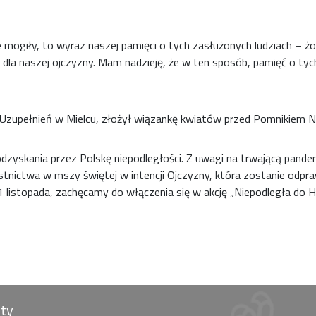
ogiły, to wyraz naszej pamięci o tych zasłużonych ludziach – żoł
la naszej ojczyzny. Mam nadzieję, że w ten sposób, pamięć o tyc
 Uzupełnień w Mielcu, złożył wiązankę kwiatów przed Pomnikiem Ni
dzyskania przez Polskę niepodległości. Z uwagi na trwającą pandem
tnictwa w mszy świętej w intencji Ojczyzny, która zostanie odpra
 11 listopada, zachęcamy do włączenia się w akcję „Niepodległa 
óty