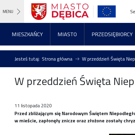
Se
MENU
MIESZKAŃCY
MIASTO
PRZEDSIĘBIORCY
Jesteś tutaj:
Strona główna
W przeddzień Święta Niep
W przeddzień Święta Niep
11 listopada 2020
Przed zbliżającym się Narodowym Świętem Niepodległo
w mieście, zapłonęły znicze oraz złożone zostały chr