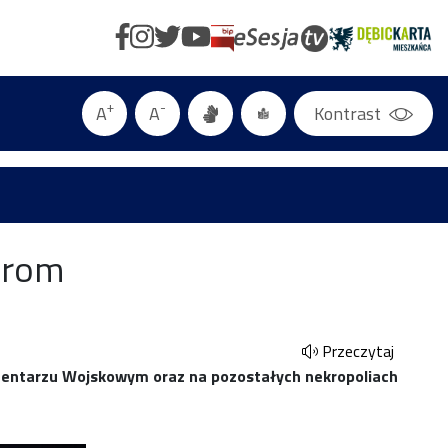
+
-
A
A
Kontrast
erom
Przeczytaj
Cmentarzu Wojskowym oraz na pozostałych nekropoliach