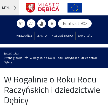
MENU
+
-
A
A
Kontrast
MIESZKAŃCY
MIASTO
PRZEDSIĘBIORCY
SAMORZĄD
Jesteś tutaj:
Strona główna
W Rogalinie o Roku Rodu Raczyńskich i dziedzictwie
Dębicy
W Rogalinie o Roku Rodu
Raczyńskich i dziedzictwie
Dębicy