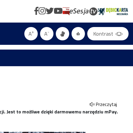
+
-
A
A
Kontrast
Przeczytaj
cji. Jest to możliwe dzięki darmowemu narzędziu mPay.