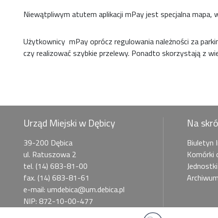
Niewątpliwym atutem aplikacji mPay jest specjalna mapa, wsk
Użytkownicy mPay oprócz regulowania należności za parkin
czy realizować szybkie przelewy. Ponadto skorzystają z wie
Urząd Miejski w Dębicy
Na skr
39-200 Dębica
Biuletyn 
ul. Ratuszowa 2
Komórki 
tel. (14) 683-81-00
Jednostki
fax. (14) 683-81-61
Archiwum
e-mail: umdebica@um.debica.pl
NIP: 872-10-00-477