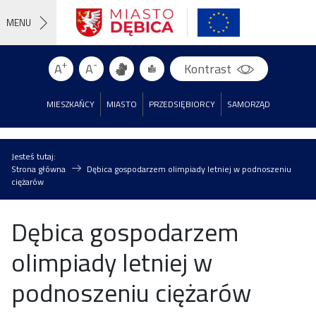
MENU
+
-
A
A
Kontrast
MIESZKAŃCY
MIASTO
PRZEDSIĘBIORCY
SAMORZĄD
Jesteś tutaj:
Strona główna
Dębica gospodarzem olimpiady letniej w podnoszeniu
ciężarów
Dębica gospodarzem
olimpiady letniej w
podnoszeniu ciężarów